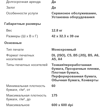
Долгосрочная аренда
Да
Залог
Да
Особенности услуги
Сервисное обслуживание,
Установка оборудования
Габаритные размеры
Вес
12.8 кг
Размеры (Ш х В х Г)
42 x 32.3 x 39 см
Основные
Тип печати
Монохромный
Формат печатных
DL (ISO), C5, B5 (JIS), B5, А6,
носителей
А5, А4
Типы печатных носителей
Тонкая/переработанная
бумага, Прозрачные пленки,
Плотная бумага,
Перфорированная бумага,
Обычная бумага, Конверты
Минимальная плотность
60
бумаги, г/м², от
Максимальная плотность
175
бумаги, г/м², до
Максимальное
600 x 600 dpi