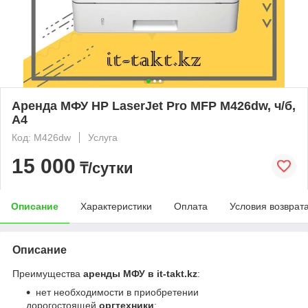
Аренда МФУ HP LaserJet Pro MFP M426dw, ч/б,
A4
Код: M426dw
Услуга
15 000
₸/сутки
Описание
Характеристики
Оплата
Условия возврат
Описание
Преимущества
а
ренды МФУ в it-takt.kz
:
нет необходимости в приобретении
дорогостоящей
оргтехники
;